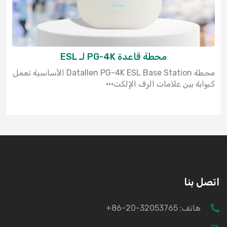
محطة قاعدة PG-4K لـ ESL
محطة Datallen PG-4K ESL Base Station الأساسية تعمل
كبوابة بين علامات الرف الإلكت···
اتصل بنا
هاتف:
+86-20-32053765