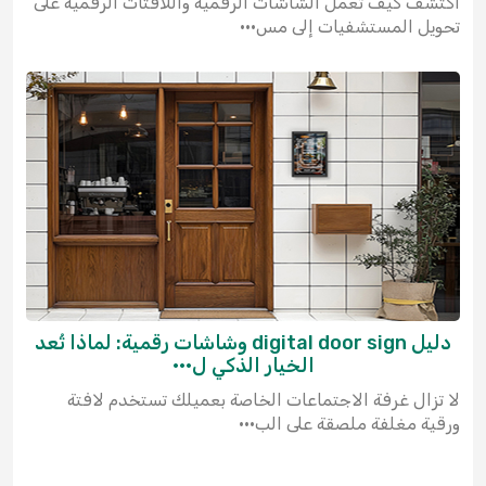
اكتشف كيف تعمل الشاشات الرقمية واللافتات الرقمية على
تحويل المستشفيات إلى مس···
دليل digital door sign وشاشات رقمية: لماذا تُعد
الخيار الذكي ل···
لا تزال غرفة الاجتماعات الخاصة بعميلك تستخدم لافتة
ورقية مغلفة ملصقة على الب···