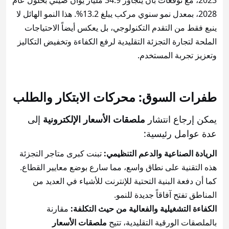
2023، مع توقعات بأن يتجاوز 34.9 مليار يوان صيني بحلول عام
2028، بمعدل نمو سنوي مركب يبلغ 13.2%. هذا النمو الهائل لا
ينبع فقط من التقدم التكنولوجي، بل يعكس أيضاً الاحتياجات
الملحة لتجارة التجزئة التقليدية لرفع الكفاءة وتخفيض التكاليز
وتعزيز تجربة المستخدم.
طفرات السوق: محركات الابتكار والطلب
يمكن إرجاع انتشار
ملصقات الأسعار الإلكترونية
إلى
عدة عوامل رئيسية:
الريادة الصناعية والدعم التنظيمي:
تبنت كبرى متاجر التجزئة
هذه التقنية على نطاق واسع، مما سارع بوضع معايير القطاع.
كما أن دفعة البنية التحتية للإنترنت للأشياء في العديد من
المناطق تفتح آفاقاً جديدة للنمو.
الكفاءة التشغيلية والفعالية من حيث التكلفة:
مقارنة
بالملصقات الورقية التقليدية، تتيح
ملصقات الأسعار