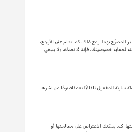
المصرَّح بهما. ومع ذلك، كما تعلم على الأرجح،
ة لحماية خصوصيتك، فإننا لا نعدك، ولا ينبغي
قد نقوم بتحديث هذه السياسة في أي وقت عن طريق نشر الشروح المُعَدَّلة على هذا الموقع. تُصبِح جميع الشروح المُعَدَّلة سارية المفعول تلقائيًا بعد 30 يومًا من نشرها
تها، كما يمكنك الاعتراض على معالجتها أو