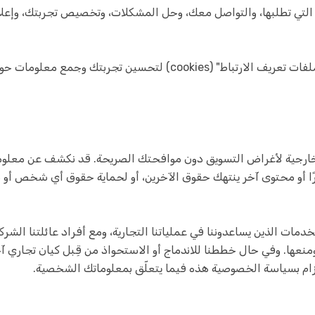
لتي تطلبها، والتواصل معك، وحل المشكلات، وتخصيص تجربتك، وإعلا
كما هو الحال مع العديد من المواقع، نستخدم "ملفات تعريف الارتباط" (s
 خارجية لأغراض التسويق دون موافحتك الصريحة. قد نكشف عن معلومات
رًا أو محتوى آخر ينتهك حقوق الآخرين، أو لحماية حقوق أي شخص أو 
ات الذين يساعدوننا في عملياتنا التجارية، ومع أفراد عائلتنا الش
منعها. وفي حال خططنا للاندماج أو الاستحواذ من قِبل كيان تجاري
زام بسياسة الخصوصية هذه فيما يتعلّق بمعلوماتك الشخصية.