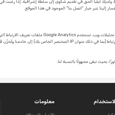
سحب موافقتك على معالجتها من قِبل Datallen، ولديك أيضًا الحق في تقديم شكوى إلى سلطة إشراف
 إلينا عبر خيار "اتصل بنا" الموجود في هذا الموقع.
يستخدم موقعنا Google Analytics، وهي خدمة تحليلات ويب.
يتم نقل المعلومات التي تولِّدها ملفات تعريف الارتباط (بما في ذلك عنوان IP ا
لاستخدام
معلومات
ذكية
الأخبار والصحافة