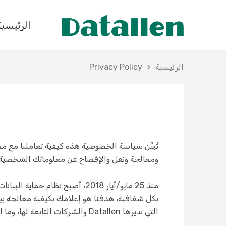
الرئيسية
الرئيسية
Privacy Policy
ومعالجة ونقل والإفصاح عن معلوماتك الشخصية 
منذ 25 مايو/أيار 2018، أصبح نظام حماية البيانات العامة الجديد (GDPR) ساري المفعول.
بكل شفافية، هدفنا هو إعلامك بكيفية معالجة بيا
التي تديرها Datallen والشركات التابعة لها، وما الخدمات التي تغطيها سياسة الخصوصية هذه، دائمًا بما يتماشى مع نظام GDPR.