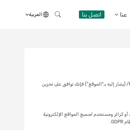
عنا
اتصل بنا
العربية
تُبيِّن سياسة الخصوصية هذه كيفية تعاملنا مع معلوماتك الشخصية. باستخدامك لموقع https://www.datallen.com/ (يشار إليه بـ"الموقع") فإنك توافق على تخزين
أو كزائر ومستخدم لجميع المواقع الإلكترونية