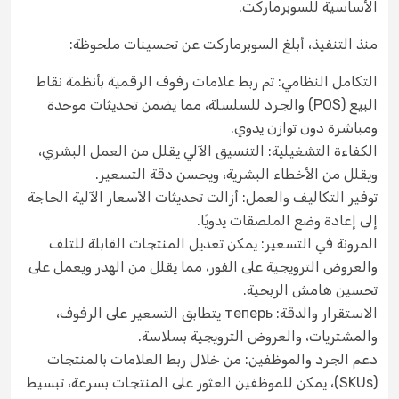
الأساسية للسوبرماركت.
منذ التنفيذ، أبلغ السوبرماركت عن تحسينات ملحوظة:
التكامل النظامي: تم ربط علامات رفوف الرقمية بأنظمة نقاط
البيع (POS) والجرد للسلسلة، مما يضمن تحديثات موحدة
ومباشرة دون توازن يدوي.
الكفاءة التشغيلية: التنسيق الآلي يقلل من العمل البشري،
ويقلل من الأخطاء البشرية، ويحسن دقة التسعير.
توفير التكاليف والعمل: أزالت تحديثات الأسعار الآلية الحاجة
إلى إعادة وضع الملصقات يدويًا.
المرونة في التسعير: يمكن تعديل المنتجات القابلة للتلف
والعروض الترويجية على الفور، مما يقلل من الهدر ويعمل على
تحسين هامش الربحية.
الاستقرار والدقة: теперь يتطابق التسعير على الرفوف،
والمشتريات، والعروض الترويجية بسلاسة.
دعم الجرد والموظفين: من خلال ربط العلامات بالمنتجات
(SKUs)، يمكن للموظفين العثور على المنتجات بسرعة، تبسيط