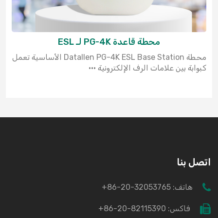
محطة قاعدة PG-4K لـ ESL
محطة Datallen PG-4K ESL Base Station الأساسية تعمل
كبوابة بين علامات الرف الإلكترونية ···
اتصل بنا
هاتف:
+86-20-32053765
فاكس:
+86-20-82115390