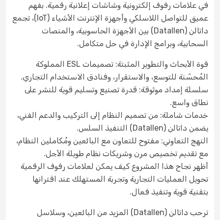
في علامات رفوف إلكترونية وشاشات إعلانية رقمية. بفهم
عميق للتواصل اللاسلكي وأجهزة الإنترنت الأشياء (IoT)، تجمع
داتالن (Datallen) بين الأجهزة الحاسوبية، والمنصات
السحابية، وبرامج الإدارة في حل متكامل.
قوة الأبحاث والتطوير المثبتة: تصميمات ESL المملوكة
المُحسّنة للتوسع، والاستقرار، وفنادق الاستخدام التجاري.
سلسلة إمداد موثوقة: قدرة تصنيع وتسليم قوية للنشر على
نطاق واسع.
خدمات شاملة: من تصميم النظام إلى التركيب والدعم الفني،
يضمن داتالن (Datallen) التنفيذ السلس.
النهج التعاوني: مفتوح للتعاون مع البائعين ومُكاملين النظام،
مع تقديم تخصيص مرن وشريكات نظام طويلة الأجل.
أظهر نجاح هذا المشروع كيف يمكن لعلامات رفوف الرقمية
تحويل العمليات التجارية وتجربة المستهلك عند اقترانها
بتقنية قوية وتنفيذ فعال.
ترحب داتالن (Datallen) المزيد من البائعين، وسلاسل