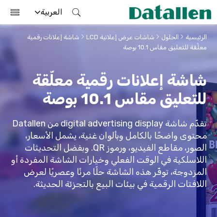
العربية
الرئيسية
الحلول
شاشات عرض إعلانية LCD
شاشة إعلانات رقمية
معلّقة للتعليق مقاس 10.1 بوصة
شاشة إعلانات رقمية معلّقة
للتعليق مقاس 10.1 بوصة
تقدّم شاشة digital advertising display من Datallen
محتوى واضحًا بالكامل وبألوان غنية، يشمل الأسعار،
الصور، مقاطع الفيديو، ورموز QR. وبفضل التحديثات
اللاسلكية في الوقت الفعلي وخيارات الشاشة المفردة أو
المزدوجة، توفّر هذه الشاشة حلًا مرنًا وعصريًا لعرض
اللافتات الرقمية في بيئات البيع بالتجزئة الحديثة.