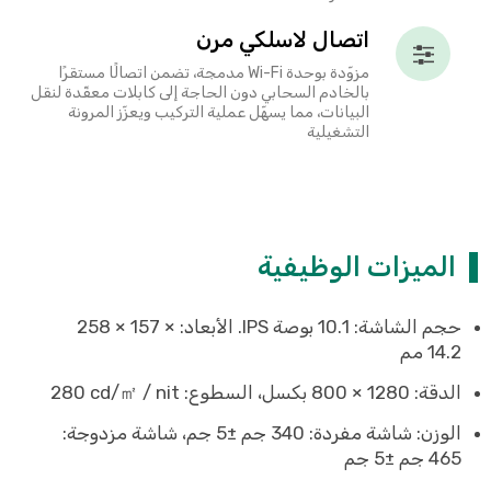
اتصال لاسلكي مرن
مزوّدة بوحدة Wi-Fi مدمجة، تضمن اتصالًا مستقرًا
بالخادم السحابي دون الحاجة إلى كابلات معقّدة لنقل
البيانات، مما يسهّل عملية التركيب ويعزّز المرونة
التشغيلية
الميزات الوظيفية
حجم الشاشة: 10.1 بوصة IPS. الأبعاد: ‎258 × 157 ×
14.2‎ مم
الدقة: ‎800 × 1280‎ بكسل، السطوع: ‎280 cd/㎡ / nit
الوزن: شاشة مفردة: ‎340‎ جم ±5 جم، شاشة مزدوجة:
‎465‎ جم ±5 جم