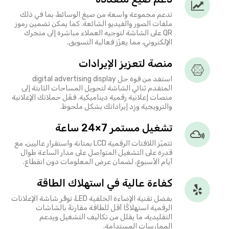
تدعم مجموعة واسعة من صيغ الوسائط، بما في ذلك
ملفات الصور والفيديو الشائعة. كما يمكن تضمين رموز
QR على الشاشة لتوجيه العملاء مباشرة إلى متجرك
الإلكتروني، مما يعزّز فعالية التسويق.
منصة لتعزيز الإيرادات
استفد من قوة حل digital advertising display
المتقدم ثنائي الشاشة لتحويل المساحات الثابتة إلى
منصات إعلانية رقمية ديناميكية. فعّل حملاتك الإعلانية
والترويجية وزِد إيراداتك بشكل ملحوظ.
تشغيل مستمر 7×24 ساعة
تتميّز اللافتات الرقمية LCD بمتانة واستقرار عاليين، مع
قدرة على التشغيل المتواصل على مدار الساعة طوال
أيام الأسبوع، لضمان عرض المعلومات دون انقطاع.
كفاءة عالية في استهلاك الطاقة
بفضل تقنية الإضاءة الخلفية LED، توفّر شاشة الإعلانات
الرقمية استهلاكًا أقل للطاقة مقارنةً بالشاشات
التقليدية، ما يقلل من تكاليف التشغيل ويدعم
الممارسات المستدامة.