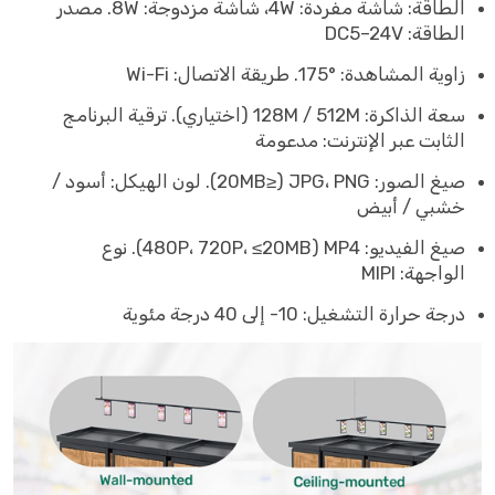
الطاقة: شاشة مفردة: ‎4W‎، شاشة مزدوجة: ‎8W‎. مصدر
الطاقة: ‎DC5–24V
زاوية المشاهدة: ‎175°‎. طريقة الاتصال: Wi-Fi
سعة الذاكرة: ‎128M / 512M‎ (اختياري). ترقية البرنامج
الثابت عبر الإنترنت: مدعومة
صيغ الصور: JPG، PNG ‏(≤20MB). لون الهيكل: أسود /
خشبي / أبيض
صيغ الفيديو: MP4 ‏(480P، 720P، ≤20MB). نوع
الواجهة: MIPI
درجة حرارة التشغيل: ‎-10‎ إلى ‎40‎ درجة مئوية