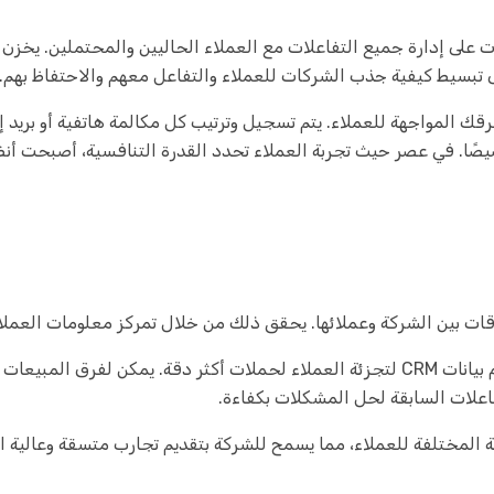
إدارة علاقات العملاء (CRM) الشركات على إدارة جميع التفاعلات مع العملاء الحاليين والمح
يعمل CRM كذاكرة رقمية لفرقك المواجهة للعملاء. يتم تسجيل وترتيب كل مكالمة هاتفية 
على سبيل المثال، يمكن لفريق التسويق استخدام بيانات CRM لتجزئة العملاء لحملات أكث
اعلات السابقة لحل المشكلات بكفاءة.