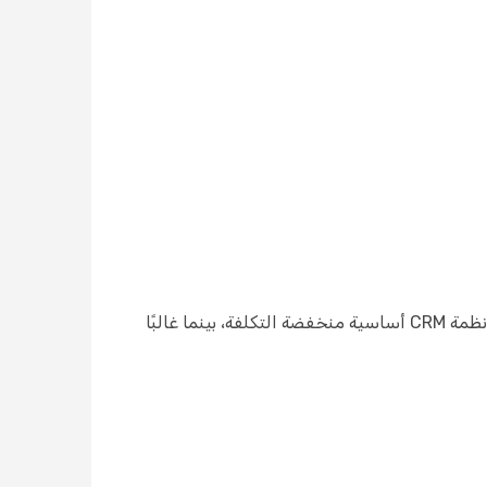
يمكن أن يختلف إجمالي تكلفة الملكية (TCO) بشكل كبير بناءً على مستوى التطور. قد تبدأ الشركات الناشئة الصغيرة بأنظمة CRM أساسية منخفضة التكلفة، بينما غالبًا