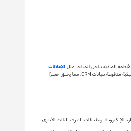
الإعلانات
. على سبيل المثال، يمكن لإعلانات Datallen الرقمية عرض عروض ترويجية ديناميكية مدفوعة ببيانات CRM، مما يخلق جسرًا