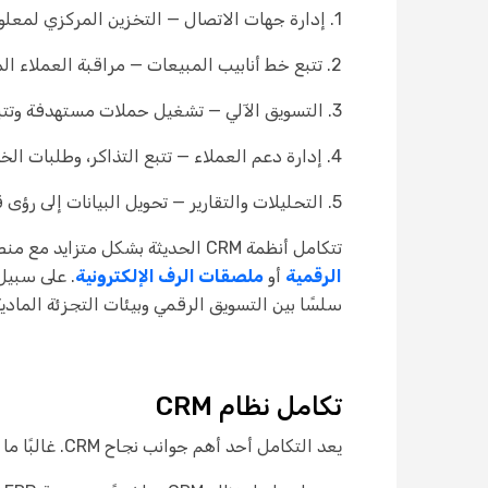
1. إدارة جهات الاتصال — التخزين المركزي لمعلومات العملاء.
2. تتبع خط أنابيب المبيعات — مراقبة العملاء المحتملين عبر مراحل المبيعات.
3. التسويق الآلي — تشغيل حملات مستهدفة وتتبع المشاركة.
4. إدارة دعم العملاء — تتبع التذاكر، وطلبات الخدمة، والملاحظات.
5. التحليلات والتقارير — تحويل البيانات إلى رؤى قابلة للتنفيذ.
تتكامل أنظمة CRM الحديثة بشكل متزايد مع منصات التجارة الإلكترونية، وأدوات التسويق عبر البريد الإلكتروني، وحتى الأنظمة المادية داخل المتاجر مثل
الرقمية
أو
ملصقات الرف الإلكترونية
سلسًا بين التسويق الرقمي وبيئات التجزئة المادية
تكامل نظام CRM
يعد التكامل أحد أهم جوانب نجاح CRM. غالبًا ما تدمج الشركات CRM مع أنظمة البريد الإلكتروني، وERP، ومنصات التجارة الإلكترونية، وتطبيقات الطرف الثالث الأخرى.