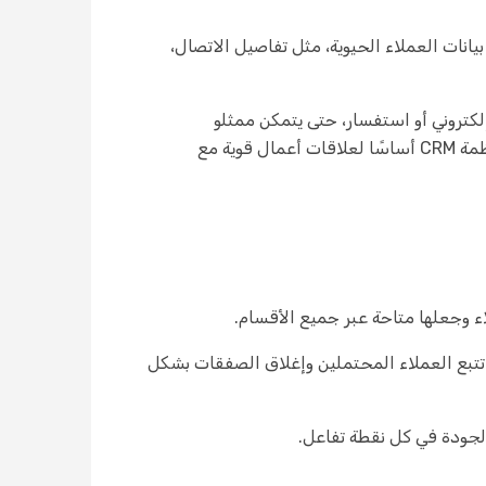
تملين. يخزن بيانات العملاء الحيوية، مثل تفاصيل الاتصال،
أو بريد إلكتروني أو استفسار، حتى يتمكن ممثلو
المبيعات ووكلاء الدعم من تقديم خدمة أكثر تخصيصًا. في عصر حيث تجربة العملاء تحدد القدرة التنافسية، أصبحت أنظمة CRM أساسًا لعلاقات أعمال قوية مع
ر دقة. يمكن لفرق المبيعات تتبع العملاء المحتملين وإغلاق الصفقات بشكل