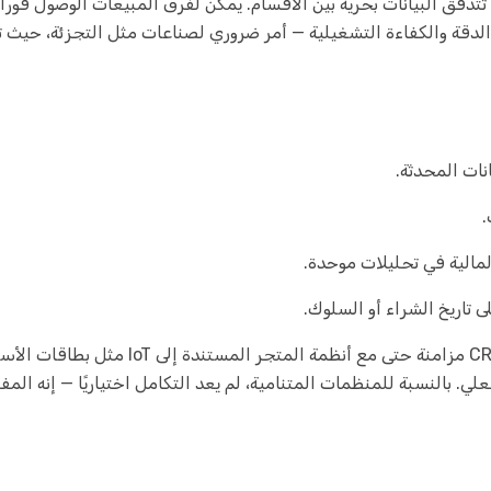
ندما يتواصل نظام CRM مباشرةً مع منصة ERP، تتدفق البيانات بحرية بين الأقسام. يمكن لفرق المب
لدقة والكفاءة التشغيلية — أمر ضروري لصناعات مثل التجزئة، حيث تدف
ات المحدثة.
.
لمالية في تحليلات موحدة.
تاريخ الشراء أو السلوك.
في سياق التجزئة الرقمية، يمكن لتكامل CRM-ERP
بالنسبة للمنظمات المتنامية، لم يعد التكامل اختياريًا — إنه المفت