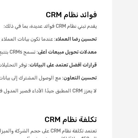
فوائد نظام CRM
يقدم تبني نظام CRM فوائد عديدة، بما في ذلك:
تحسين رضا العملاء
: عندما تكون بيانات العملا
معدلات تحويل مبيعات أعلى
: تسمح CRMs بتتبع كل مرحلة من رحلة المشتري، مما يضمن عدم فقدان أي فرصة.
قرارات أفضل تعتمد على البيانات
: توفر التحليل
تحسين التعاون
: مع الوصول المشترك إلى بيانات
لا يعزز CRM المطبق جيدًا الأداء قصير المدول فحسب، بل يبني ولاء العملاء طويل المدى — وهو ميزة تنافسية حاسمة في أي صناعة.
تكلفة نظام CRM