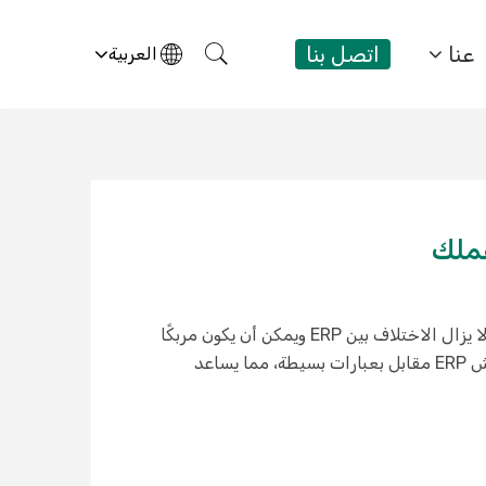
عنا
اتصل بنا
العربية
في بيئة الأعمال الرقمية اليوم، غالبًا ما تطلق مصطلحات مثل ERP وعندما تخطط الشركات للتحول الرقمي. ومع ذلك، لا يزال الاختلاف بين ERP ويمكن أن يكون مربكًا
للكثيرين. كلاهما أدوات قوية تدفع نمو الأعمال، لكنهما يركزان على جوانب مختلفة من العمليات. يوضح هذا المقال نقاش ERP مقابل بعبارات بسيطة، مما يساعد