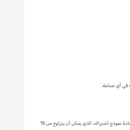
تعتمد تكلفة نظام CRM على حجم الشركة والميزات المطلوبة ونوع النشر. تستخدم أنظمة CRM المستندة إلى السحابة عادةً نموذج اشتراك، الذي يمكن أن يتراوح من 15