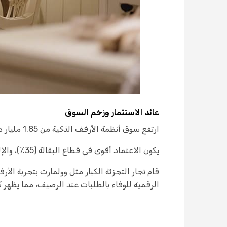
عائد الاستثمار وزخم السوق
ارتفع سوق أنظمة الأرفف الذكية من 1.85 مليار دولار في عام 2022، ومن المتوقع أن يصل إلى 4.48 مليار دولار بحلول عام 2030، بمعدل نمو سنوي يبلغ 11.7٪.
يكون الاعتماد أقوى في قطاع البقالة (35٪)، والإلكترونيات الاستهلاكية (30٪)، والصيدليات (20٪).
الرقمية للوفاء بالطلبات عند الرصيف، مما يظهر ك