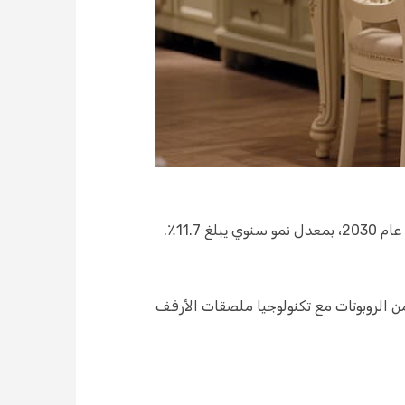
تجر. تستفيد سلاسل مثل كروجر وسبار من الروبوتات مع تكنولوجيا ملصقات الأرفف