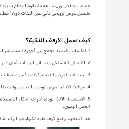
عندما ينخفض وزن سلعة ما، يقوم النظام بتنبيه ا
تشغيل عرض ترويجي ذكي عبر الفئات دون أخطاء 
كيف تعمل الأرفف الذكية؟
1. الكشف والتنبيه: يجمع بين أجهزة استشاشر الوزن و RFID لتحديد حركة العنصر أو انخفاض المخزون.
2. الاتصال اللاسلكي: يتم نقل البيانات بأمان عبر البوابات إلى النظام الخلفي للمتجر.
3. تحديثات العرض الديناميكية: تعكس ملصقات الأرفف الرقمية التسعير الحالي، وعروض المجموعات، أو التوصيات القائمة على التحليلات.
4. مراقبة الأداء: تعرض لوحات التحليل وقت بقاء العملاء، وسرعة المبيعات، وأنماط حركة العملاء.
5. الاستجابة الآلية: تؤدي أدوات الذكاء الاصطن
العمل اليدوي.
هذا التنظيم يوضح كيف تقود تكنولوجيا الرف الذكي 