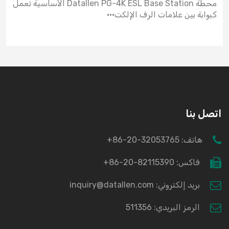
محطة Datallen PG-4K ESL Base Station الأساسية تعمل
كبوابة بين علامات الرف الإلكت···
اتصل بنا
هاتف:
+86-20-32053765
فاكس:
+86-20-82115390
بريد إلكتروني: inquiry@datallen.com
الرمز البريدي: 511356