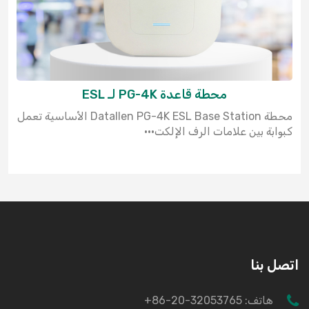
محطة قاعدة PG-4K لـ ESL
محطة Datallen PG-4K ESL Base Station الأساسية تعمل
كبوابة بين علامات الرف الإلكت···
اتصل بنا
هاتف:
+86-20-32053765