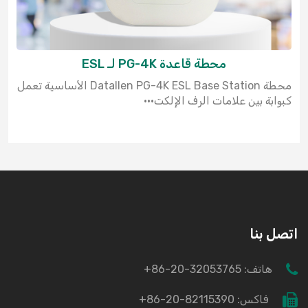
محطة قاعدة PG-4K لـ ESL
محطة Datallen PG-4K ESL Base Station الأساسية تعمل
كبوابة بين علامات الرف الإلكت···
اتصل بنا
هاتف:
+86-20-32053765
فاكس:
+86-20-82115390