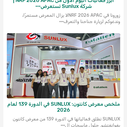
أبرز فعاليات اليوم الأول من NRF 2026 APAC |
شركة Sunlux تستعرض···
زورونا في NRF 2026 APACلا يزال المعرض مستمرًا،
وندعوكم لزيارة جناحنا والتعرف···
ملخص معرض كانتون: SUNLUX في الدورة 139 لعام
2026
SUNLUX تطلق فعالياتها في الدورة 139 من معرض كانتون
بغوانغتشو. حلول ماسحات ال···