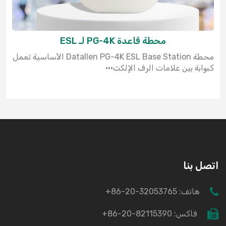
محطة قاعدة PG-4K لـ ESL
محطة Datallen PG-4K ESL Base Station الأساسية تعمل
كبوابة بين علامات الرف الإلكت···
اتصل بنا
هاتف:
+86-20-32053765
فاكس:
+86-20-82115390