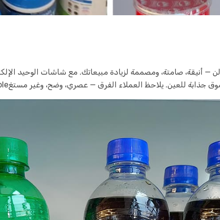
ة للعين. يلاحظ العملاء الفرق — عصري، وضح، وغير مستغbable للتجاهل.