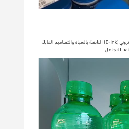
تعرف على علامات الرفوف الإلكترونية لشركة داتالن — أنيقة، صامتة، ومصممة لزيادة مبيعاتك. مع شاشات الوحيد الإلكتروني (E-Ink) النابضة بالحياة والتصاميم القابلة