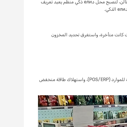
قامت محل دели إيراني مؤخرًا بترقية عملياته باستخدام علامات التسعير الب纸化 الإلكتروني بحجم 2.9 بوصات من داتالن، لتصبح محل دели ذكي منظم يعيد تعريف
علامات التسعير اليدوية تؤرق عرض المحل الدели من قبل: التحديثات كانت متأخرة، واستغرق تحديد المخزون
وقدمت داتالن الحل المطلوب: نشر سريع تجنب تعطيل العمل، ودمج سلس مع أنظمة نقاط البيع/المخططات الموحدة للموارد (POS/ERP)، واستهلاك طاقة منخفض