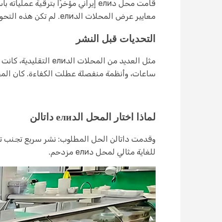
معايير عرض المحلات الدели. لم تكن هذه التحولات مجرد تغيير جمالي—بل حلت مشاكل عملياتية مستمرة للمحل الدели الذكي.
التحديات قبل النشر
ساعات، وأنظمة منفصلة عطلت الكفاءة.
كان المحل الدели الذكي بحاجة إلى
لماذا اختار المحل الدели داتالن
للغاية مثالي لمحل دели مزدحم.