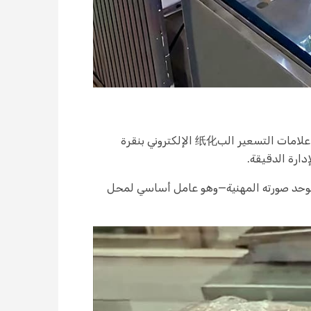
كان التحول مذهلاً. سابقًا، قضى الموظفون ساعات في تغيير العلامات؛ الآن، يقوم المحل الدели الذكي بتحديث جميع علامات التسعير الب纸化 الإلكتروني بنقرة
مر البطارية التي تصل إلى 5 سنوات، يخفض المحل الدели الذكي تكاليف الصيانة، ويعزز عرض الدели الموحد صورته المهنية—وهو عامل أساسي لمحل