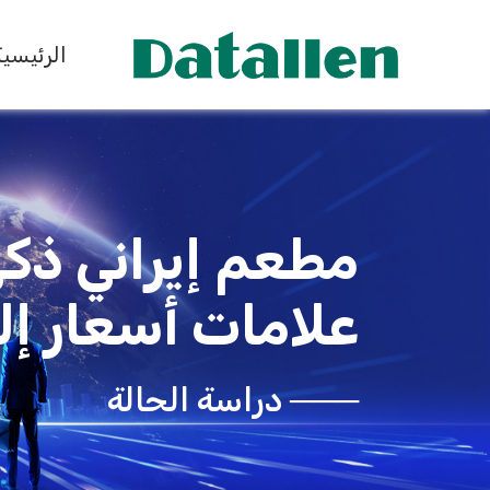
الرئيسية
مطعم إيراني ذك
علامات أسعار إل
─── دراسة الحالة