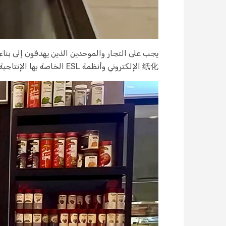
يجب على التجار والموحدين الذين يهدفون إلى بناء
纸化 الإلكتروني وأنظمة ESL الخاصة بها الإنتاجية من المستوى التالي. اتصل بذاتالن اليوم لتحويل متجرك الذكي.